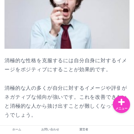
お問い合わせ
運営者
恋愛・夫婦
消極的な性格を克服するには自分自身に対するイメ
ージをポジティブにすることが効果的です。
ライフスタイル
消極的な人の多くが自分に対するイメージや評価が
ネガティブな傾向が強いです。これを改善できない
と消極的な人から抜け出すことが難しくなってしま
メニュー
うでしょう。
ホーム
お問い合わせ
運営者
そのためには、自分のダメな部分よりも良い部分や