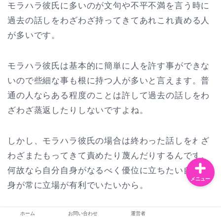
モラハラ彼氏に多いのが文句や不平不満を言う時に
過去の話しをわざわざ持ってきてあれこれ責める人
が多いです。
お問い合わせ
モラハラ彼氏は基本的に簡単に人を許す事ができな
運営者
いので些細な事も根に持つ人が多いと言えます。普
通の人ならある程度のことは許して過去の話しをわ
恋愛・夫婦
ざわざ蒸返したりしないですよね。
ライフスタイル
しかし、モラハラ彼氏の場合は終わった話しをわざ
わざまたもってきて責めたり蔑んだりするんです。
何故なら自分自身がなるべく優位に立ちたい自分自
メニュー
身が常に立場が有利でいたいから。
ホーム
お問い合わせ
運営者