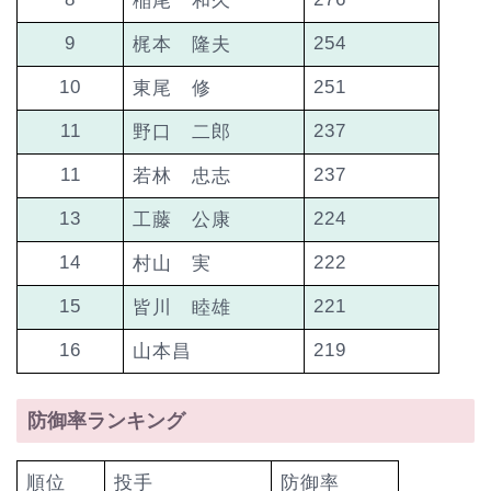
稲尾 和久
9
254
梶本 隆夫
10
251
東尾 修
11
237
野口 二郎
11
237
若林 忠志
13
224
工藤 公康
14
222
村山 実
15
221
皆川 睦雄
16
219
山本昌
防御率ランキング
順位
投手
防御率