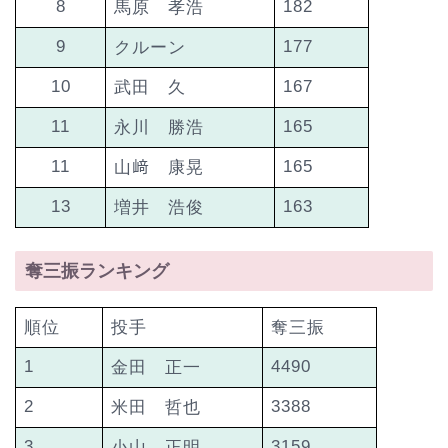
8
182
馬原 孝浩
9
177
クルーン
10
167
武田 久
11
165
永川 勝浩
11
165
山﨑 康晃
13
163
増井 浩俊
奪三振ランキング
順位
投手
奪三振
1
4490
金田 正一
2
3388
米田 哲也
3
3159
小山 正明