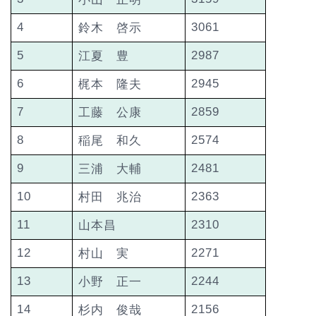
4
3061
鈴木 啓示
5
2987
江夏 豊
6
2945
梶本 隆夫
7
2859
工藤 公康
8
2574
稲尾 和久
9
2481
三浦 大輔
10
2363
村田 兆治
11
2310
山本昌
12
2271
村山 実
13
2244
小野 正一
14
2156
杉内 俊哉