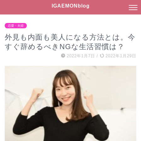
IGAEMONblog
恋愛・夫婦
外見も内面も美人になる方法とは。今
すぐ辞めるべきNGな生活習慣は？
2022年1月7日
/
2022年1月29日