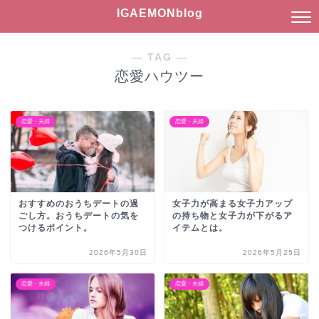
IGAEMONblog
― TAG ―
恋愛ハウツー
恋愛・夫婦
恋愛・夫婦
おすすめのおうちデートの過
女子力が高まる女子力アップ
ごし方。おうちデートの気を
の持ち物と女子力が下がるア
つけるポイント。
イテムとは。
2026年5月30日
2026年5月25日
恋愛・夫婦
恋愛・夫婦