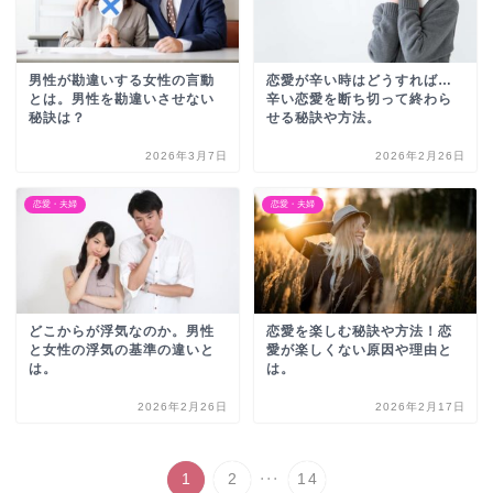
男性が勘違いする女性の言動
恋愛が辛い時はどうすれば…
とは。男性を勘違いさせない
辛い恋愛を断ち切って終わら
秘訣は？
せる秘訣や方法。
2026年3月7日
2026年2月26日
恋愛・夫婦
恋愛・夫婦
どこからが浮気なのか。男性
恋愛を楽しむ秘訣や方法！恋
と女性の浮気の基準の違いと
愛が楽しくない原因や理由と
は。
は。
2026年2月26日
2026年2月17日
...
1
2
14