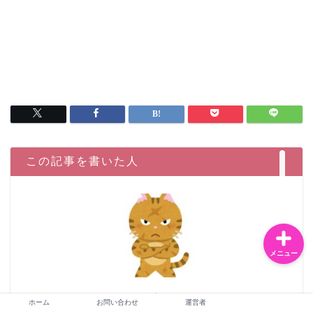
お問い合わせ
運営者
恋愛・夫婦
この記事を書いた人
ライフスタイル
メニュー
はじめましてサイト運営者の
イガエモン
です。バツ
ホーム
お問い合わせ
運営者
1再婚している40代です。会社で管理職まで出世し