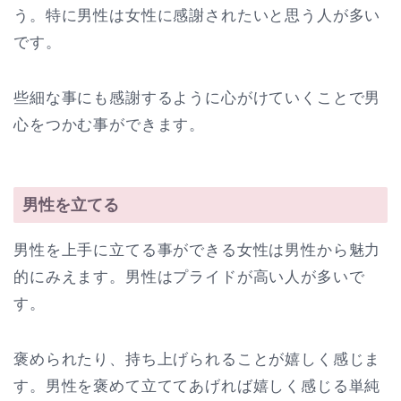
う。特に男性は女性に感謝されたいと思う人が多い
です。
些細な事にも感謝するように心がけていくことで男
心をつかむ事ができます。
男性を立てる
男性を上手に立てる事ができる女性は男性から魅力
的にみえます。男性はプライドが高い人が多いで
す。
褒められたり、持ち上げられることが嬉しく感じま
す。男性を褒めて立ててあげれば嬉しく感じる単純