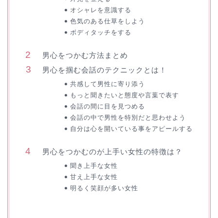
オシャレを意識する
色気のある仕草をしよう
ボディタッチをする
男心をつかむ方法まとめ
男心を掴む会話のテクニックとは！
共感して男性に寄り添う
もっと聞きたいと態度や言葉で表す
会話の間に目を見つめる
会話の中で男性を特別だと思わせよう
自分は心を開いている事をアピールする
男心をつかむのが上手い女性の特徴は？
聞き上手な女性
甘え上手な女性
明るく笑顔が多い女性