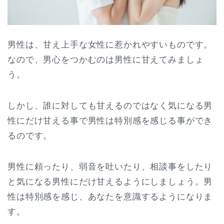
男性は、甘え上手な女性に惹かれやすいものです。
なので、男心をつかむのは男性に甘えてみましょ
う。
しかし、誰に対しても甘えるのではなく気になる男
性にだけ甘える事で男性は特別感を感じる事ができ
るのです。
男性に頼ったり、弱音を吐いたり、相談事をしたり
と気になる男性にだけ甘えるようにしましょう。男
性は特別感を感じ、あなたを意識するようになりま
す。