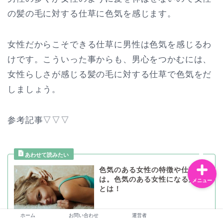
の髪の毛に対する仕草に色気を感じます。
お問い合わせ
女性だからこそできる仕草に男性は色気を感じるわ
けです。こういった事からも、男心をつかむには、
運営者
女性らしさが感じる髪の毛に対する仕草で色気をだ
しましょう。
恋愛・夫婦
参考記事▽▽▽
ライフスタイル
色気のある女性の特徴や仕草と
は。色気のある女性になる方法
メニュー
とは！
ホーム
お問い合わせ
運営者