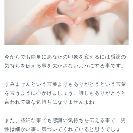
今からでも簡単にあなたの印象を変えるには感謝の
気持ちを伝える事を欠かさないようにする事です。
すみませんという言葉よりもありがとうという言葉
を言うように心がけましょう。誰しもありがとうと
言われて嫌な気持ちになりませんよね。
また、些細な事でも感謝の気持ちを伝える事で、男
性は細かい事に気づいてくれていると思うでしょ