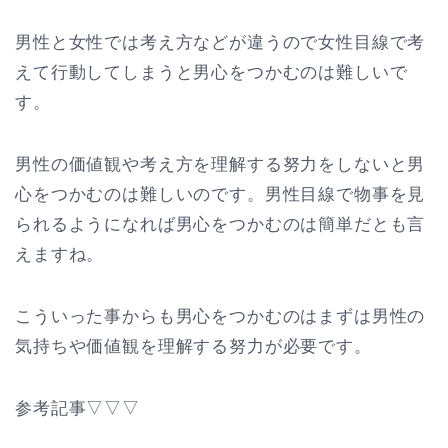
男性と女性では考え方などが違うので女性目線で考
えて行動してしまうと男心をつかむのは難しいで
す。
男性の価値観や考え方を理解する努力をしないと男
心をつかむのは難しいのです。男性目線で物事を見
られるようになれば男心をつかむのは簡単だとも言
えますね。
こういった事からも男心をつかむのはまずは男性の
気持ちや価値観を理解する努力が必要です。
参考記事▽▽▽