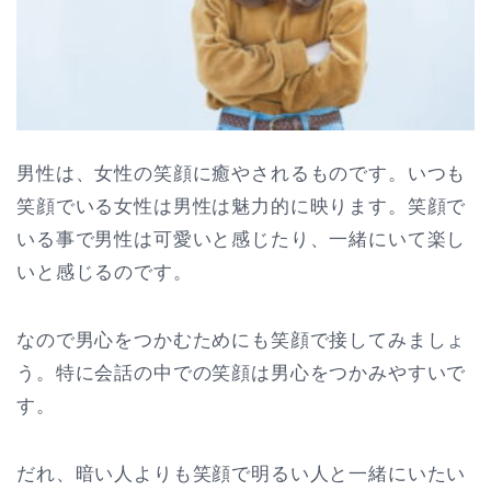
男性は、女性の笑顔に癒やされるものです。いつも
笑顔でいる女性は男性は魅力的に映ります。笑顔で
いる事で男性は可愛いと感じたり、一緒にいて楽し
いと感じるのです。
なので男心をつかむためにも笑顔で接してみましょ
う。特に会話の中での笑顔は男心をつかみやすいで
す。
だれ、暗い人よりも笑顔で明るい人と一緒にいたい