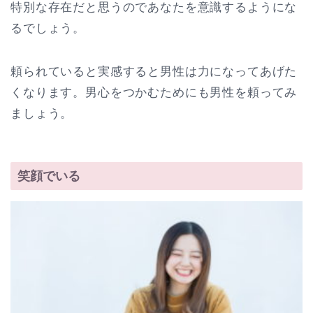
特別な存在だと思うのであなたを意識するようにな
るでしょう。
頼られていると実感すると男性は力になってあげた
くなります。男心をつかむためにも男性を頼ってみ
ましょう。
笑顔でいる