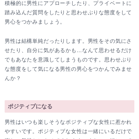
積極的に男性にアプローチしたり、プライベートに
踏み込んだ質問をしたりと思わせぶりな態度をして
男心をつかみましょう。
男性は結構単純だったりします。男性をその気にさ
せたり、自分に気があるかも…なんて思わせるだけ
でもあなたを意識してしまうものです。思わせぶり
な態度をして気になる男性の男心をつかんでみませ
んか？
ポジティブになる
男性はいつも楽しそうなポジティブな女性に惹かれ
やすいです。ポジティブな女性は一緒にいるだけで