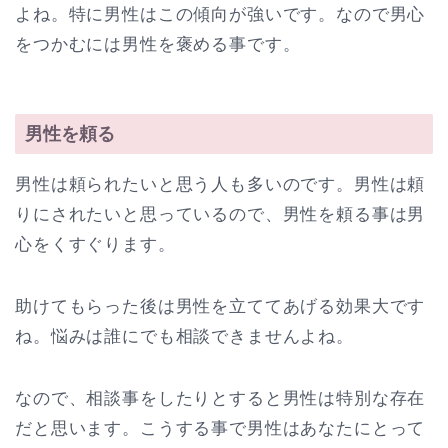
よね。特に男性はこの傾向が強いです。なので男心
をつかむには男性を褒める事です。
男性を頼る
男性は頼られたいと思う人も多いのです。男性は頼
りにされたいと思っているので、男性を頼る事は男
心をくすぐります。
助けてもらった後は男性を立ててあげる効果大です
ね。悩みは誰にでも相談できませんよね。
なので、相談事をしたりとすると男性は特別な存在
だと思います。こうする事で男性はあなたにとって