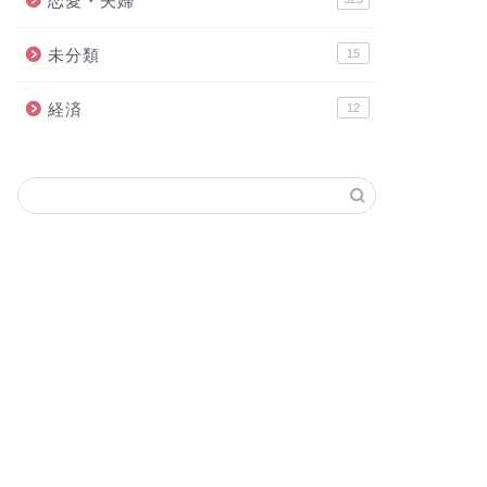
恋愛・夫婦
未分類
15
経済
12