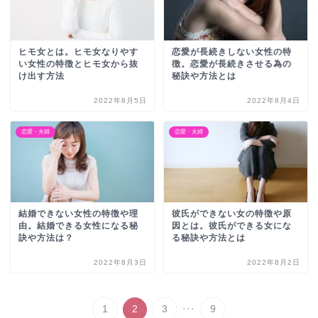
ヒモ女とは。ヒモ女なりやす
恋愛が長続きしない女性の特
い女性の特徴とヒモ女から抜
徴。恋愛が長続きさせる為の
け出す方法
秘訣や方法とは
2022年8月5日
2022年8月4日
恋愛・夫婦
恋愛・夫婦
結婚できない女性の特徴や理
彼氏ができない女の特徴や原
由。結婚できる女性になる秘
因とは。彼氏ができる女にな
訣や方法は？
る秘訣や方法とは
2022年8月3日
2022年8月2日
...
1
2
3
9