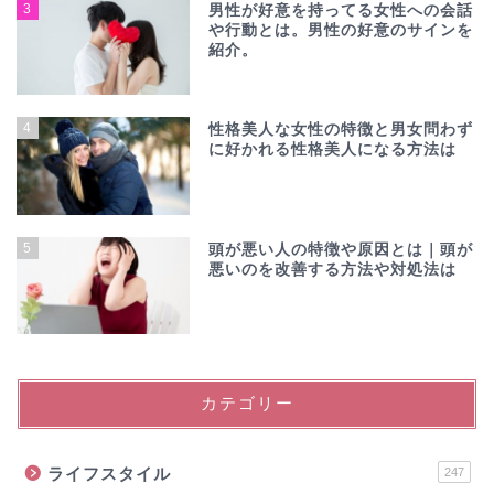
3
男性が好意を持ってる女性への会話
や行動とは。男性の好意のサインを
紹介。
4
性格美人な女性の特徴と男女問わず
に好かれる性格美人になる方法は
5
頭が悪い人の特徴や原因とは｜頭が
悪いのを改善する方法や対処法は
カテゴリー
ライフスタイル
247