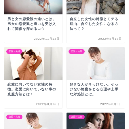
男と女の恋愛観の違いとは。
自立した女性の特徴とモテる
男女の恋愛観と違いを受け入
理由。自立した女性になる方
れて関係を深めるコツ
法って？
2022年11月13日
2022年8月18日
恋愛・夫婦
恋愛・夫婦
恋愛に向いてない女性の特
好きな人がそっけない。そっ
徴。恋愛に向いていない事の
けない態度をとる心理や上手
克服方法とは！
な対処法とは。
2022年8月16日
2022年8月5日
恋愛・夫婦
恋愛・夫婦