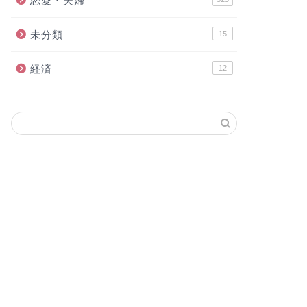
恋愛・夫婦
未分類
15
経済
12